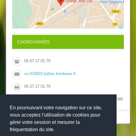
COORDONNÉES
05.57.17.01.70
ce.0330017p@ac-bordeaux.fr
05.57.17.01.70
Collège Jean Zay, 41 avenue de la Côte d'Argent, 33380
Biganos
En poursuivant votre navigation sur ce site,
vous acceptez l'utilisation de cookies pour
© Copyright 2022
-
-
Collège Jean Zay
Mentions légales
Websco
gérer votre session et mesurer la
fréquentation du site.