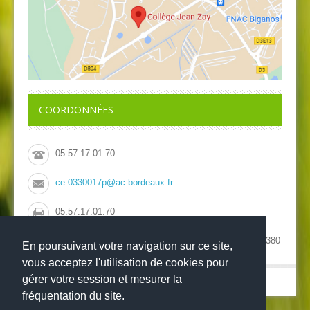
COORDONNÉES
05.57.17.01.70
ce.0330017p@ac-bordeaux.fr
05.57.17.01.70
Collège Jean Zay, 41 avenue de la Côte d'Argent, 33380
En poursuivant votre navigation sur ce site,
Biganos
vous acceptez l'utilisation de cookies pour
gérer votre session et mesurer la
© Copyright 2022
-
-
Collège Jean Zay
Mentions légales
Websco
fréquentation du site.