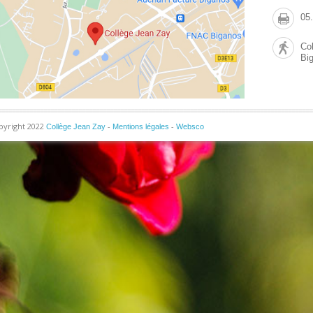
05
Co
Bi
pyright 2022
-
-
Collège Jean Zay
Mentions légales
Websco