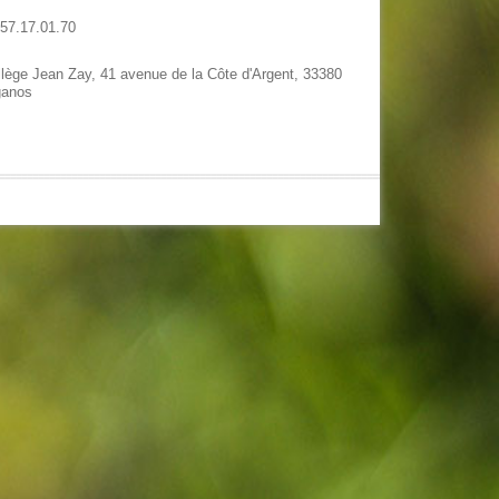
.57.17.01.70
llège Jean Zay, 41 avenue de la Côte d'Argent, 33380
ganos