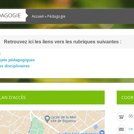
DAGOGIE
» Pédagogie
Accueil
Retrouvez ici les liens vers les rubriques suivantes :
I
jets pédagogiques
es disciplinaires
LAN D'ACCÈS
COOR
05
ce