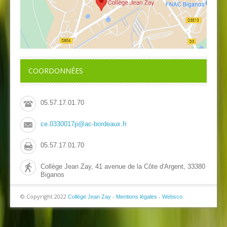
COORDONNÉES
05.57.17.01.70
ce.0330017p@ac-bordeaux.fr
05.57.17.01.70
Collège Jean Zay, 41 avenue de la Côte d'Argent, 33380
Biganos
© Copyright 2022
-
-
Collège Jean Zay
Mentions légales
Websco