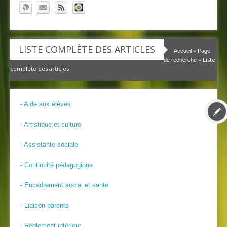
LISTE COMPLÈTE DES ARTICLES
»
Accueil
Page
» Liste
de recherche
complète des articles
- Aide aux élèves
- Artistique et culturel
- Assistante sociale
- Continuité pédagogique
- Encadrement social et santé
- Liaison parents
- Réglement intérieur