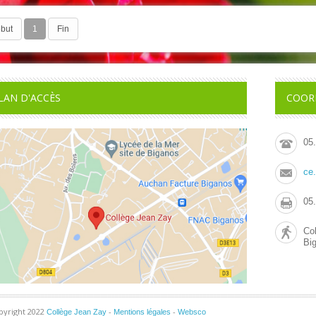
but
1
Fin
LAN D'ACCÈS
COOR
05
ce
05
Co
Bi
pyright 2022
-
-
Collège Jean Zay
Mentions légales
Websco