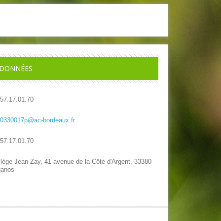
DONNÉES
.57.17.01.70
.0330017p@ac-bordeaux.fr
.57.17.01.70
llège Jean Zay, 41 avenue de la Côte d'Argent, 33380
ganos