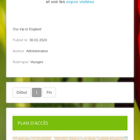
et voir les
expos visitées
Our trip to England
Publié le:
30-01-2024
Auteur:
Administrateur
Rubrique:
Voyages
Début
1
Fin
PLAN D'ACCÈS