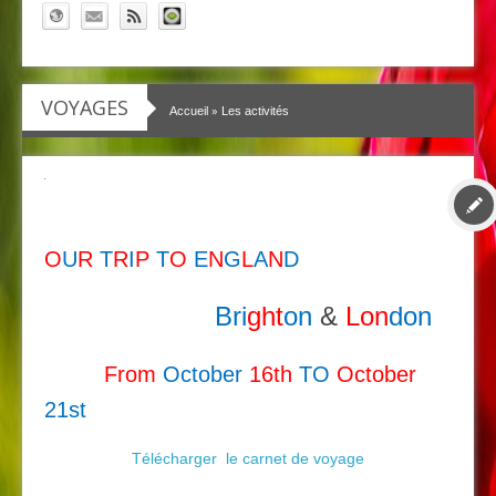
VOYAGES
»
Accueil
Les activités
O
U
R
T
R
I
P
T
O
E
N
G
L
A
N
D
Bri
ght
on
&
Lon
don
From
October
16th
TO
October
21
st
Télécharger le carnet de voyage