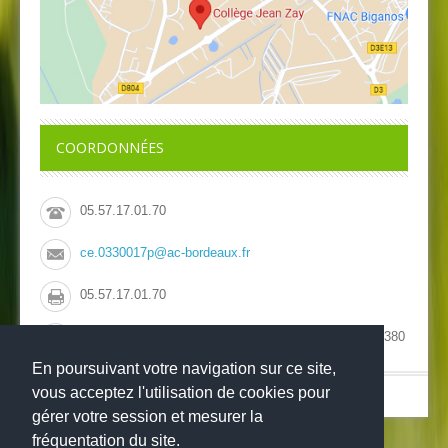
COORDONNÉES
05.57.17.01.70
ce.0330017p@ac-bordeaux.fr
05.57.17.01.70
Collège Jean Zay, 41 avenue de la Côte d'Argent, 33380
Biganos
En poursuivant votre navigation sur ce site,
vous acceptez l'utilisation de cookies pour
© Copyright 2022
-
-
Collège Jean Zay
Mentions légales
Websco
gérer votre session et mesurer la
fréquentation du site.