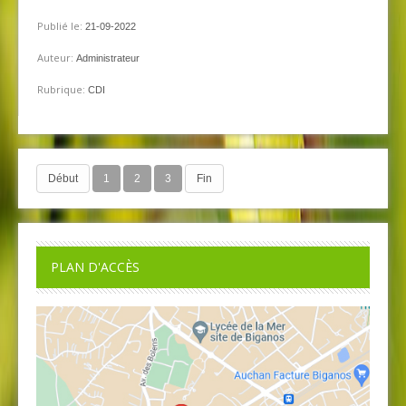
Publié le:
21-09-2022
Auteur:
Administrateur
Rubrique:
CDI
Début
1
2
3
Fin
PLAN D'ACCÈS